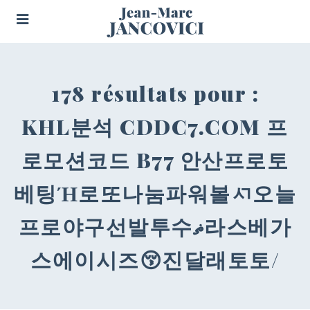
178 résultats pour :
KHL분석 CDDC7.COM 프
로모션코드 B77 안산프로토
베팅Ή로또나눔파워볼ㅺ오늘
프로야구선발투수ޡ라스베가
스에이시즈😚진달래토토/