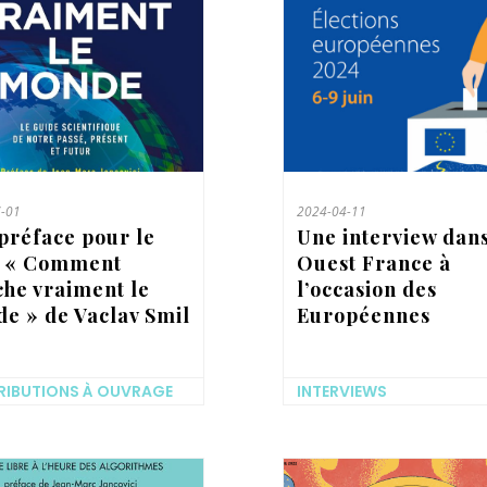
-01
2024-04-11
préface pour le
Une interview dan
e « Comment
Ouest France à
he vraiment le
l’occasion des
e » de Vaclav Smil
Européennes
IBUTIONS À OUVRAGE
INTERVIEWS